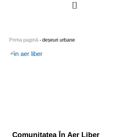
Mobilitate urbană
Deșeuri urbane
Prima pagină
-
deșeuri urbane
Comunitatea În Aer Liber