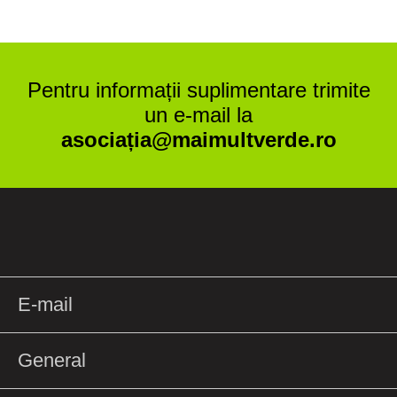
Pentru informații suplimentare trimite
un e-mail la
asociația@maimultverde.ro
E-mail
General